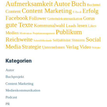
Autor
Buch
Aufmerksamkeit
Buchtitel
Content Marketing
Erfolg
Content
E-Book
Facebook
Follower
Gorus
Gemeindekommunikation
gute Texte
Kommunalwahl
lesen
Leads
Likes
Publikum
Medien
Motivation
Projektmanagement
Reichweite
Social
Selfpublisher
Shitstorm
Schreibblockade
Media
Strategie
Verlag
Video
Unternehmen
Website
Kategorien
Autor
Buchprojekt
Content Marketing
Medienkommunikation
Podcast
PR