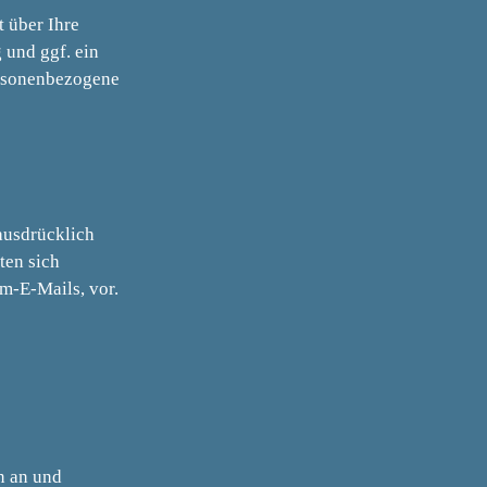
 über Ihre
und ggf. ein
ersonenbezogene
ausdrücklich
ten sich
m-E-Mails, vor.
n an und