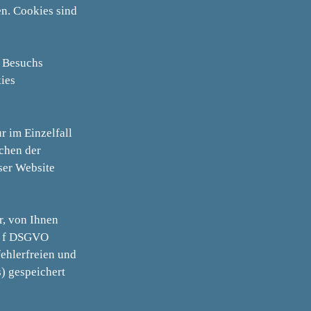
en. Cookies sind
s Besuchs
kies
r im Einzelfall
chen der
ser Website
r, von Ihnen
t. f DSGVO
fehlerfreien und
s) gespeichert