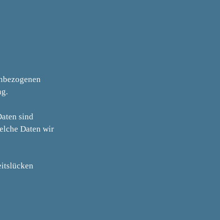
nenbezogenen
ng.
aten sind
welche Daten wir
eitslücken